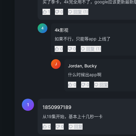
买了季卡，4k完全用不了，google应该更新最
1
0
回复 (1)
4
4k影视
如果不行，只能等app 上线了
0
0
回复 (1)
J
Jordan, Bucky
什么时候出app啊
0
0
回复
1
1850997189
从19集开始，基本上十几秒一卡
0
0
回复