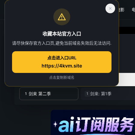
首页
电影
收藏本站官方入口
剑来 第二季
请尽快保存官方入口页,避免当前域名失效后无法访问.
第 24 集
点击进入口URL
2 人正在观看
https://4kvm.site
点击复制新域名
全部季数
共 2 季
剑来 第二季
剑来: 第1季
1
1