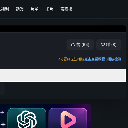
电视剧
动漫
片单
求片
富豪榜
赞
(
64
)
踩
(
8
)
4K 视频无法播放
点击查看教程
,
播放检测