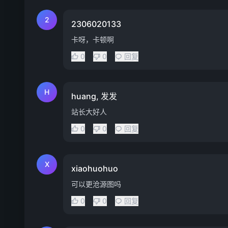
2
2306020133
卡呀，卡顿啊
0
0
回复
H
huang, 发发
站长大好人
0
0
回复
X
xiaohuohuo
可以更沧源图吗
0
0
回复