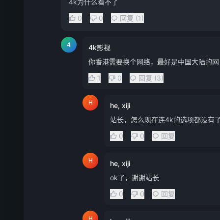
4k为什么看不了
0
0
回复 (1)
4
4k影视
你香港需要换个网络，最好是中国大陆的网
1
0
回复 (3)
H
he, xiji
站长，怎么现在连4k的选项都没有
0
0
回复
H
he, xiji
ok了，谢谢站长
0
0
回复
H