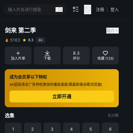
注冊
|
登入
剑来 第二季
简介
5163
8.3
4k
8.3
加入片单
下载
评分
收藏 (125)
成为会员享以下特权
4K超高清
去广告特权
更快的播放速度(需最新版谷歌浏览器)
立即开通
选集
全26集
1
2
3
4
5
6