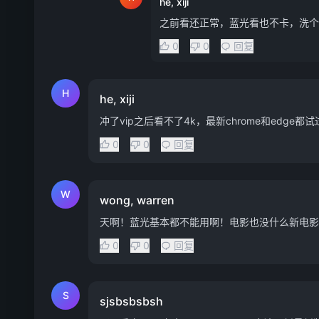
he, xiji
之前看还正常，蓝光看也不卡，洗个
0
0
回复
H
he, xiji
冲了vip之后看不了4k，最新chrome和edge
0
0
回复
W
wong, warren
天啊！蓝光基本都不能用啊！电影也没什么新电影...
0
0
回复
S
sjsbsbsbsh