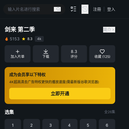
注冊
|
登入
剑来 第二季
简介
5153
8.3
4k
8.3
加入片单
下载
评分
收藏 (125)
成为会员享以下特权
4K超高清
去广告特权
更快的播放速度(需最新版谷歌浏览器)
立即开通
选集
全26集
1
2
3
4
5
6