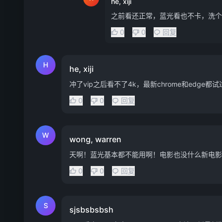
he, xiji
之前看还正常，蓝光看也不卡，洗个
0
0
回复
H
he, xiji
冲了vip之后看不了4k，最新chrome和edge
0
0
回复
W
wong, warren
天啊！蓝光基本都不能用啊！电影也没什么新电影...
0
0
回复
S
sjsbsbsbsh