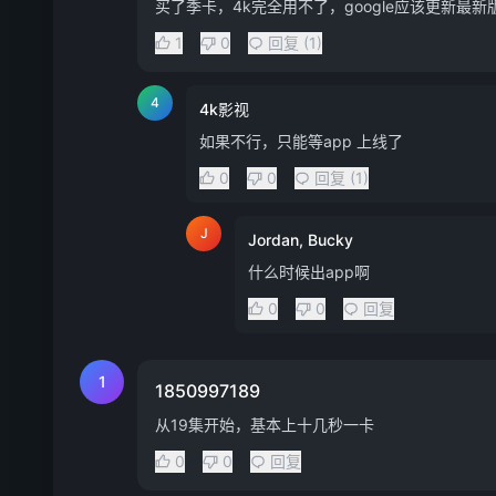
买了季卡，4k完全用不了，google应该更新最
1
0
回复 (1)
4
4k影视
如果不行，只能等app 上线了
0
0
回复 (1)
J
Jordan, Bucky
什么时候出app啊
0
0
回复
1
1850997189
从19集开始，基本上十几秒一卡
0
0
回复