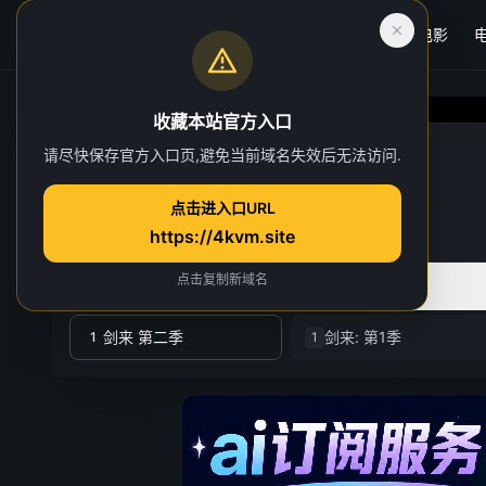
首页
电影
收藏本站官方入口
剑来 第二季
请尽快保存官方入口页,避免当前域名失效后无法访问.
第 21 集
点击进入口URL
https://4kvm.site
点击复制新域名
全部季数
共 2 季
剑来 第二季
剑来: 第1季
1
1