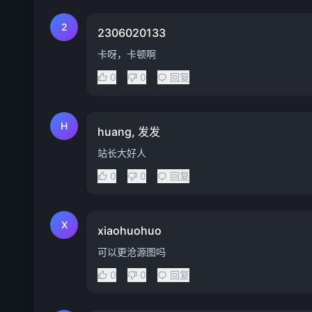
2
2306020133
卡呀，卡顿啊
0
0
回复
H
huang, 发发
站长大好人
0
0
回复
X
xiaohuohuo
可以更沧源图吗
0
0
回复