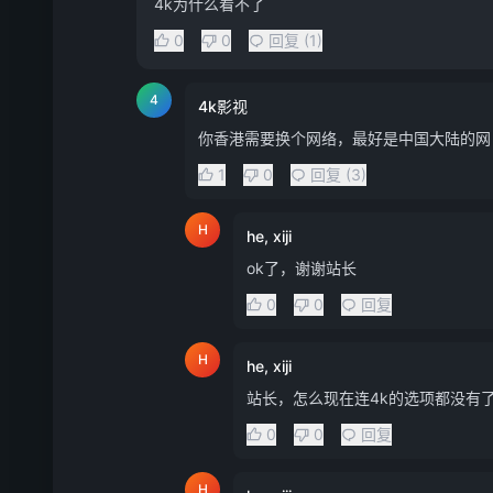
4k为什么看不了
0
0
回复 (1)
4
4k影视
你香港需要换个网络，最好是中国大陆的网
1
0
回复 (3)
H
he, xiji
ok了，谢谢站长
0
0
回复
H
he, xiji
站长，怎么现在连4k的选项都没有
0
0
回复
H