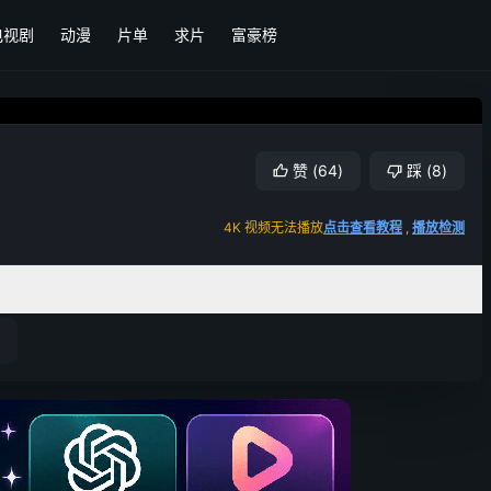
电视剧
动漫
片单
求片
富豪榜
赞
(
64
)
踩
(
8
)
4K 视频无法播放
点击查看教程
,
播放检测